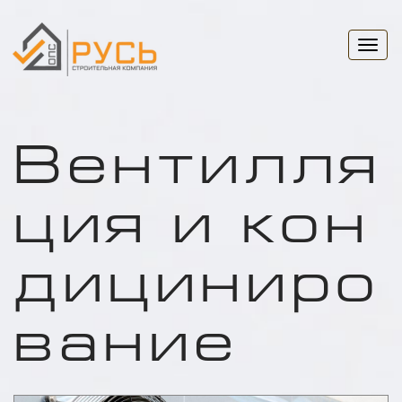
Togg
navi
Вентилля
ция и кон
дициниро
вание